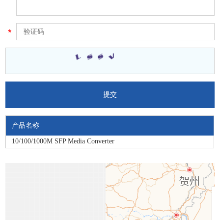
产品名称
10/100/1000M SFP Media Converter